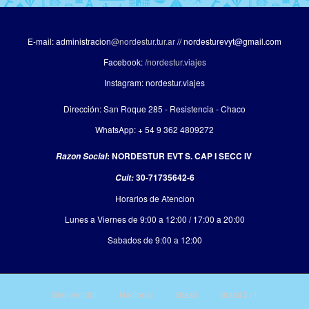
E-mail: administracion
@nordestur.tur.ar
// nordesturevyt@gmail.com
Facebook:
/nordestur.viajes
Instagram: nordestur.viajes
Dirección: San Roque 285 - Resistencia - Chaco
WhatsApp: + 54 9 362 4809272
: NORDESTUR EVT S. CAP I SECC IV
Razon Social
30-71735642-6
Cuit:
Horarios de Atencion
Lunes a Viernes de 9:00 a 12:00 / 17:00 a 20:00
Sabados de 9:00 a 12:00
Bienvenido!
Nacional
Brasil
Brasil 2×1