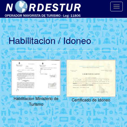
C
a
m
b
i
Habilitacion / Idoneo
a
r
n
a
v
e
g
a
c
Habilitacion Ministerio de
i
Certificado de Idoneo
Turismo
ó
n