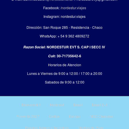
Facebook:
/nordestur.viajes
Instagram: nordestur.viajes
Dirección: San Roque 285 - Resistencia - Chaco
WhatsApp: + 54 9 362 4809272
: NORDESTUR EVT S. CAP I SECC IV
Razon Social
30-71735642-6
Cuit:
Horarios de Atencion
Lunes a Viernes de 9:00 a 12:00 / 17:00 a 20:00
Sabados de 9:00 a 12:00
Bienvenido!
Nacional
Brasil
Brasil 2×1
Preventa 2027
Caribe
Europa
MSC Cruceros
Pasajes Aéreos y Terrestres
Medios de Pago