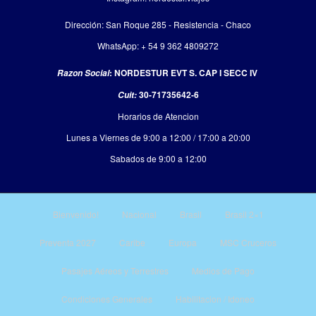
Dirección: San Roque 285 - Resistencia - Chaco
WhatsApp: + 54 9 362 4809272
: NORDESTUR EVT S. CAP I SECC IV
Razon Social
30-71735642-6
Cuit:
Horarios de Atencion
Lunes a Viernes de 9:00 a 12:00 / 17:00 a 20:00
Sabados de 9:00 a 12:00
Bienvenido!
Nacional
Brasil
Brasil 2×1
Preventa 2027
Caribe
Europa
MSC Cruceros
Pasajes Aéreos y Terrestres
Medios de Pago
Condiciones Generales
Habilitacion / Idoneo